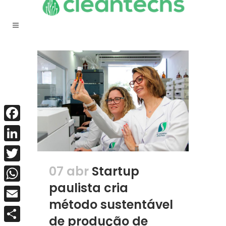
Facebook
LinkedIn
07 abr
Startup
Twitter
paulista cria
WhatsApp
método sustentável
Email
de produção de