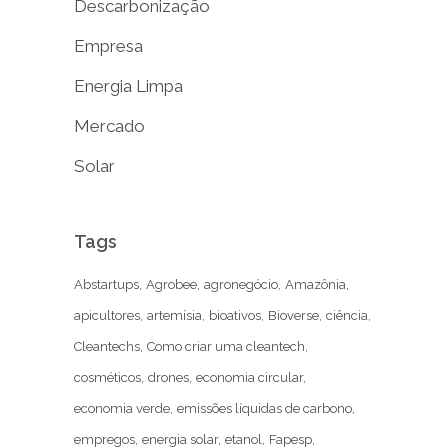
Descarbonização
Empresa
Energia Limpa
Mercado
Solar
Tags
Abstartups
Agrobee
agronegócio
Amazônia
apicultores
artemísia
bioativos
Bioverse
ciência
Cleantechs
Como criar uma cleantech
cosméticos
drones
economia circular
economia verde
emissões líquidas de carbono
empregos
energia solar
etanol
Fapesp