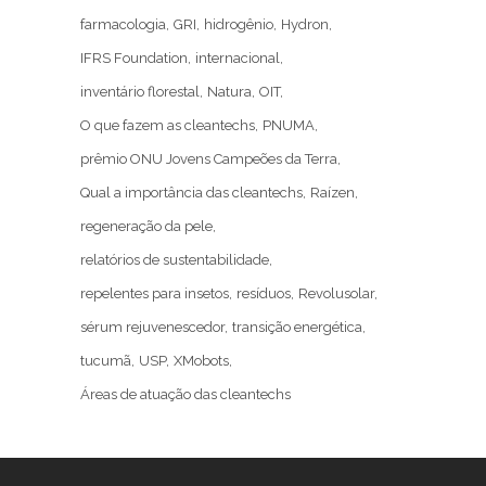
farmacologia
GRI
hidrogênio
Hydron
IFRS Foundation
internacional
inventário florestal
Natura
OIT
O que fazem as cleantechs
PNUMA
prêmio ONU Jovens Campeões da Terra
Qual a importância das cleantechs
Raízen
regeneração da pele
relatórios de sustentabilidade
repelentes para insetos
resíduos
Revolusolar
sérum rejuvenescedor
transição energética
tucumã
USP
XMobots
Áreas de atuação das cleantechs