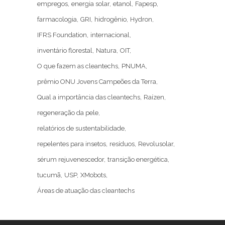
empregos
energia solar
etanol
Fapesp
farmacologia
GRI
hidrogênio
Hydron
IFRS Foundation
internacional
inventário florestal
Natura
OIT
O que fazem as cleantechs
PNUMA
prêmio ONU Jovens Campeões da Terra
Qual a importância das cleantechs
Raízen
regeneração da pele
relatórios de sustentabilidade
repelentes para insetos
resíduos
Revolusolar
sérum rejuvenescedor
transição energética
tucumã
USP
XMobots
Áreas de atuação das cleantechs