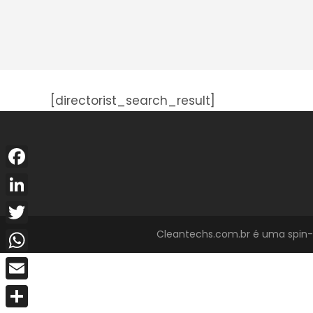
[directorist_search_result]
Facebook
LinkedIn
Cleantechs.com.br é uma spin-of
Twitter
WhatsApp
Email